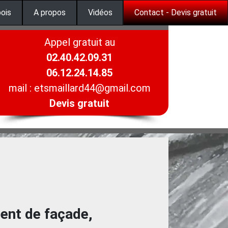
bois
A propos
Vidéos
Contact - Devis gratuit
Appel gratuit au
02.40.42.09.31
06.12.24.14.85
mail : etsmaillard44@gmail.com
Devis gratuit
ment de façade,