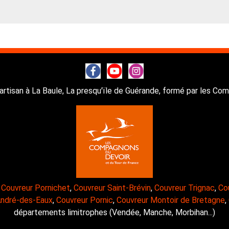
artisan à La Baule, La presqu'ïle de Guérande, formé par les C
,
Couvreur Pornichet
,
Couvreur Saint-Brévin
,
Couvreur Trignac
,
Co
André-des-Eaux
,
Couvreur Pornic
,
Couvreur Montoir de Bretagne
,
départements limitrophes (Vendée, Manche, Morbihan...)