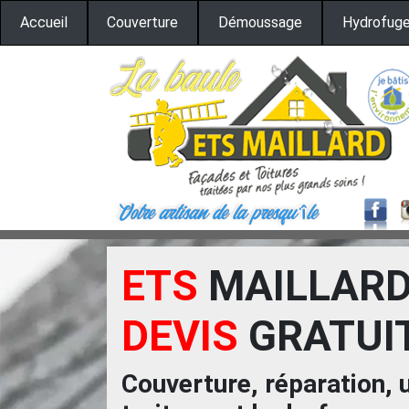
Accueil
Couverture
Démoussage
Hydrofuge
ETS
MAILLAR
DEVIS
GRATUI
Couverture, réparation, 